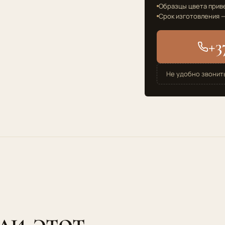
Образцы цвета прив
Срок изготовления —
+3
Не удобно звонит
ли этот