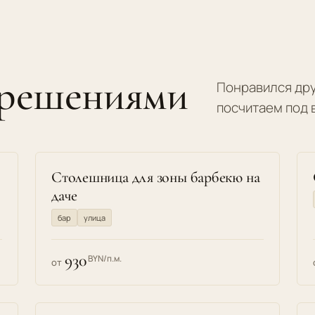
 решениями
Понравился дру
посчитаем под 
Столешница для зоны барбекю на
даче
бар
улица
930
BYN/п.м.
от