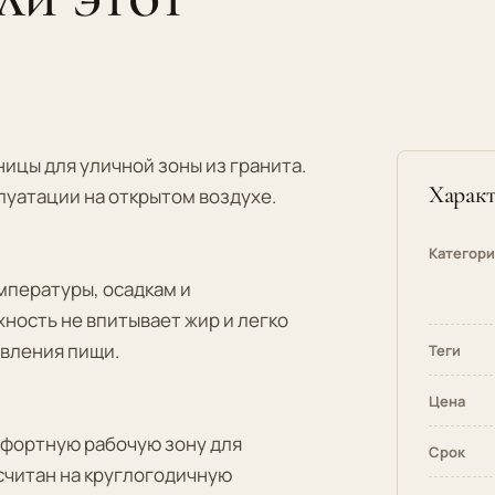
ицы для уличной зоны из гранита.
Характ
луатации на открытом воздухе.
Категор
мпературы, осадкам и
ность не впитывает жир и легко
овления пищи.
Теги
Цена
фортную рабочую зону для
Срок
считан на круглогодичную