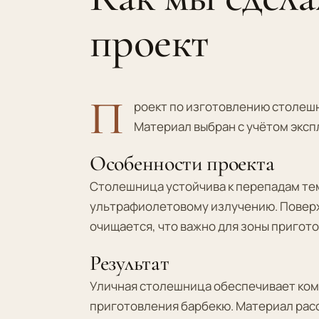
проект
П
роект по изготовлению столешн
Материал выбран с учётом эксп
Особенности проекта
Столешница устойчива к перепадам те
ультрафиолетовому излучению. Поверх
очищается, что важно для зоны пригот
Результат
Уличная столешница обеспечивает ком
приготовления барбекю. Материал рас