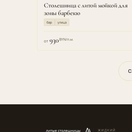
Столешница с литой мойкой для
зоны барбекю
бар
улица
930
BYN/п.м.
от
С
ЖИДКИЙ