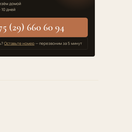
езём домой
 10 дней
75 (29) 660 60 94
ь?
Оставьте номер
— перезвоним за 5 минут