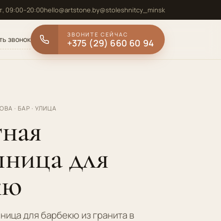
, 09:00–20:00
hello@artstone.by
@stoleshnitcy_minsk
ЗВОНИТЕ СЕЙЧАС
ть звонок
+375 (29) 660 60 94
ВА · БАР · УЛИЦА
тная
шница для
кю
ница для барбекю из гранита в