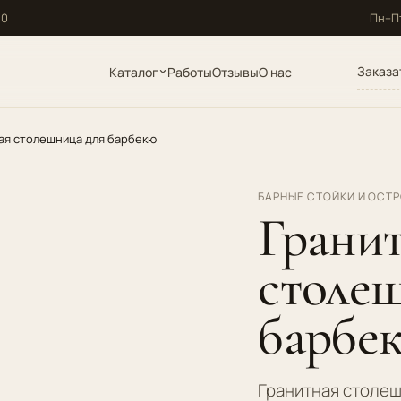
10
Пн–Пт
Заказа
Каталог
Работы
Отзывы
О нас
ая столешница для барбекю
БАРНЫЕ СТОЙКИ И ОСТРО
Грани
столе
барбе
Гранитная столеш