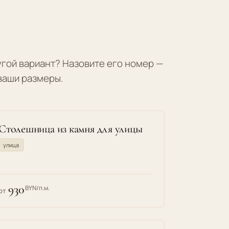
гой вариант? Назовите его номер —
ваши размеры.
Столешница из камня для улицы
улица
930
BYN/п.м.
от