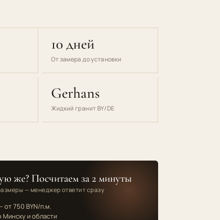
10 дней
От замера до установки
Gerhans
Жидкий гранит BY/DE
ую же? Посчитаем за 2 минуты
размеры — менеджер ответит сразу
 от 750 BYN/п.м.
 Минску и области