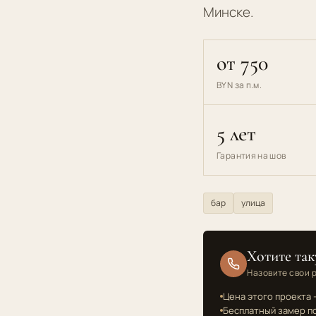
Минске.
от 750
BYN за п.м.
5 лет
Гарантия на шов
бар
улица
Хотите так
Назовите свои 
Цена этого проекта —
Бесплатный замер по