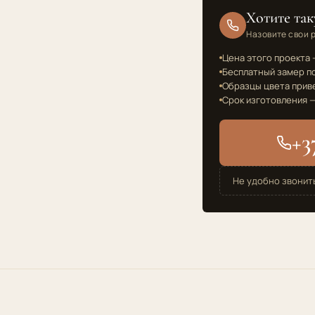
Хотите так
Назовите свои 
Цена этого проекта —
Бесплатный замер по
Образцы цвета прив
Срок изготовления —
+3
Не удобно звонит