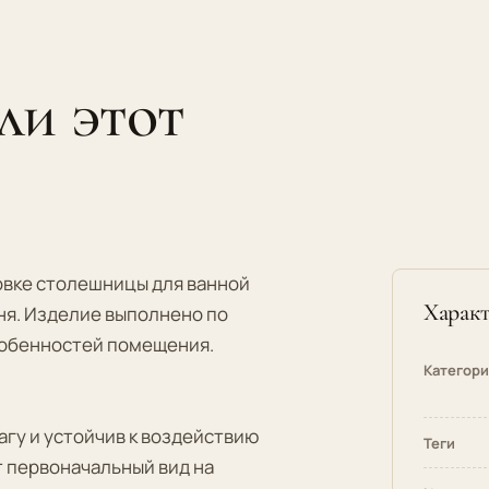
ли этот
овке столешницы для ванной
Характ
ня. Изделие выполнено по
собенностей помещения.
Категор
агу и устойчив к воздействию
Теги
 первоначальный вид на