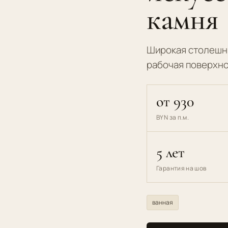
камня
Широкая столешн
рабочая поверхно
от 930
BYN за п.м.
5 лет
Гарантия на шов
ванная