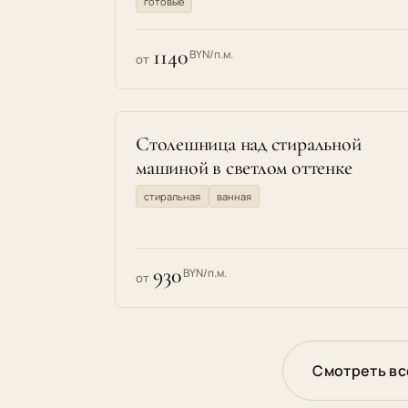
готовые
1140
BYN/п.м.
от
Столешница над стиральной
машиной в светлом оттенке
стиральная
ванная
930
BYN/п.м.
от
Смотреть вс