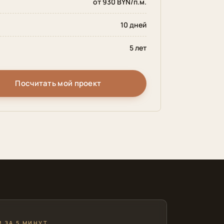
от 930 BYN/п.м.
10 дней
5 лет
Посчитать мой проект
 ЗА 5 МИНУТ