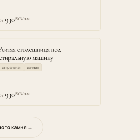
930
BYN/п.м.
от
Литая столешница под
стиральную машину
стиральная
ванная
930
BYN/п.м.
от
ного камня →