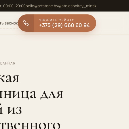
, 09:00–20:00
hello@artstone.by
@stoleshnitcy_minsk
ЗВОНИТЕ СЕЙЧАС
ть звонок
+375 (29) 660 60 94
 ВАННАЯ
кая
шница для
 из
твенного