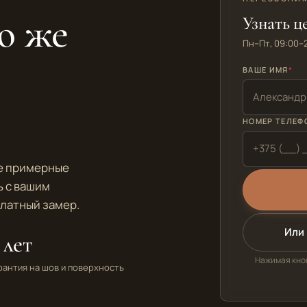
ю же
Узнать ц
Пн–Пт, 09:00–
ВАШЕ ИМЯ
НОМЕР ТЕЛЕФ
те примерные
ь с вашим
платный замер.
Или 
 лет
Нажимая кноп
рантия на шов и поверхность