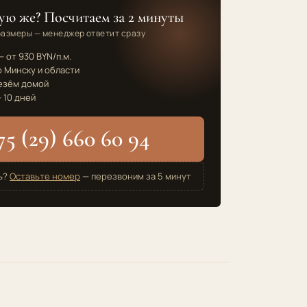
ую же? Посчитаем за 2 минуты
размеры — менеджер ответит сразу
 от 930 BYN/п.м.
 Минску и области
езём домой
 10 дней
75 (29) 660 60 94
ь?
Оставьте номер
— перезвоним за 5 минут