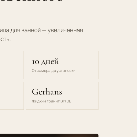
ица для ванной — увеличенная
сть.
10 дней
От замера до установки
Gerhans
Жидкий гранит BY/DE