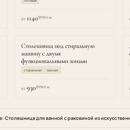
готовые
1140
BYN/п.м.
от
Столешница под стиральную
машину с двумя
функциональными зонами
стиральная
ванная
930
BYN/п.м.
от
е: Столешница для ванной с раковиной из искусствен