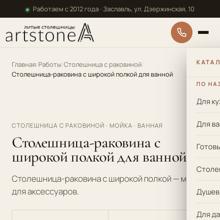
Перейти к основному содержанию
Работаем с 2012 года · Заславль, ул. Дзержинская, 10
КАТА
Главная
Работы
Столешница с раковиной
Столешница-раковина с широкой полкой для ванной
ПО НА
Для ку
Гарантия 5 лет
Для в
СТОЛЕШНИЦА С РАКОВИНОЙ · МОЙКА · ВАННАЯ
Столешница-раковина с
Готов
широкой полкой для ванной
Столе
Столешница-раковина с широкой полкой — место
для аксессуаров.
Душев
Для да