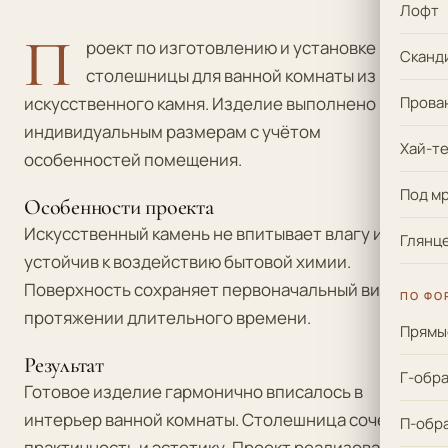
Лофт
П
роект по изготовлению и установке
Сканд
столешницы для ванной комнаты из
искусственного камня. Изделие выполнено по
Прова
индивидуальным размерам с учётом
Хай-те
особенностей помещения.
Под м
Особенности проекта
Искусственный камень не впитывает влагу и
Глянце
устойчив к воздействию бытовой химии.
Поверхность сохраняет первоначальный вид на
ПО ФО
протяжении длительного времени.
Прямы
Результат
Г-обр
Готовое изделие гармонично вписалось в
интерьер ванной комнаты. Столешница сочетает
П-обр
практичность и эстетику. Проект реализован