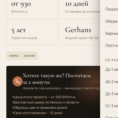
от 930
10 дней
Подок
BYN за п.м.
От замера до установки
Обеде
5 лет
Gerhans
Барные
Гарантия на шов
Жидкий гранит BY/DE
Лестн
мойка
ванная
ПО РА
До 1 м
Хотите такую же? Посчитаем
за 2 минуты
До 2 м
Назовите свои размеры — менеджер ответит сразу
До 3 м
Цена этого проекта — от 930 BYN/п.м.
Бесплатный замер по Минску и области
От 3 м
Образцы цвета привезём домой
Срок изготовления — 10 дней
Станд