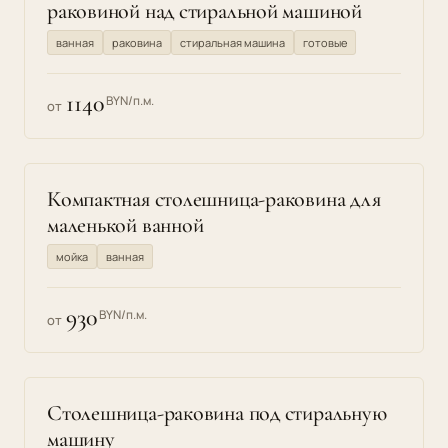
раковиной над стиральной машиной
ванная
раковина
стиральная машина
готовые
1140
BYN/п.м.
от
Компактная столешница-раковина для
маленькой ванной
мойка
ванная
930
BYN/п.м.
от
Столешница-раковина под стиральную
машину