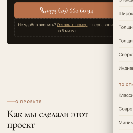
+375 (29) 660 60 94
Широки
Не удобно звонить?
Оставьте номер
— перезвоним
Толщи
за 5 минут
Толщи
Сверхт
Индив
ПО СТ
Класс
О ПРОЕКТЕ
Совре
Как мы сделали этот
проект
Миним