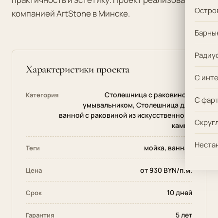
Остро
компанией ArtStone в Минске.
Барны
Радиус
Характеристики проекта
С инт
Столешница с раковиной,
Категория
С фар
умывальником
,
Столешница для
ванной с раковиной из искусственного
Скруг
камня
Неста
мойка, ванная
Теги
от 930 BYN/п.м.
Цена
10 дней
Срок
5 лет
Гарантия